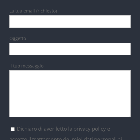
La tua email (richiesto)
Oggetto
Il tuo messaggio
Dichiaro di aver letto la privacy policy e
accetto il trattamento dei miei dati personali ai